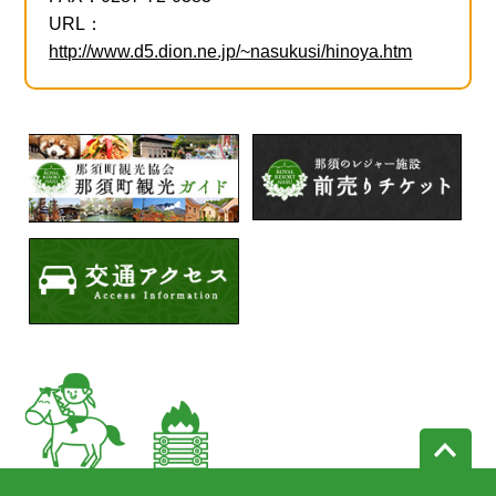
URL：
http://www.d5.dion.ne.jp/~nasukusi/hinoya.htm